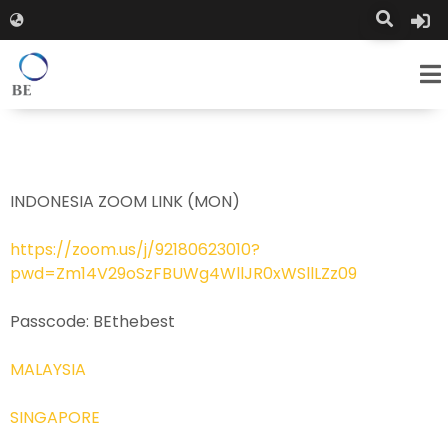
INDONESIA ZOOM LINK (MON)
https://zoom.us/j/92180623010?
pwd=Zm14V29oSzFBUWg4WllJR0xWSllLZz09
Passcode: BEthebest
MALAYSIA
SINGAPORE