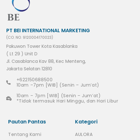
PT BEI INTERNATIONAL MARKETING
(CO. NO. 9120004170023)
Pakuwon Tower Kota Kasablanka
( Lt 29 ) Unit D
Jl. Casablanca Kav 88, Kec Menteng,
Jakarta Selatan 12810
+622150688500
10am –7pm [WIB] (Senin – Jum’at)
10am – 7pm [WIB] (Senin – Jum’at)
*Tidak termasuk Hari Minggu, dan Hari Libur
Pautan Pantas
Kategori
Tentang Kami
AULORA