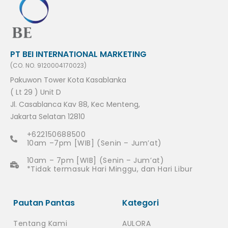
PT BEI INTERNATIONAL MARKETING
(CO. NO. 9120004170023)
Pakuwon Tower Kota Kasablanka
( Lt 29 ) Unit D
Jl. Casablanca Kav 88, Kec Menteng,
Jakarta Selatan 12810
+622150688500
10am –7pm [WIB] (Senin – Jum’at)
10am – 7pm [WIB] (Senin – Jum’at)
*Tidak termasuk Hari Minggu, dan Hari Libur
Pautan Pantas
Kategori
Tentang Kami
AULORA