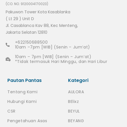
(CO. NO. 9120004170023)
Pakuwon Tower Kota Kasablanka
( Lt 29 ) Unit D
Jl. Casablanca Kav 88, Kec Menteng,
Jakarta Selatan 12810
+622150688500
10am –7pm [WIB] (Senin – Jum’at)
10am – 7pm [WIB] (Senin – Jum’at)
*Tidak termasuk Hari Minggu, dan Hari Libur
Pautan Pantas
Kategori
Tentang Kami
AULORA
Hubungi Kami
BElixz
CSR
BEYUL
Pengetahuan Asas
BEYANG