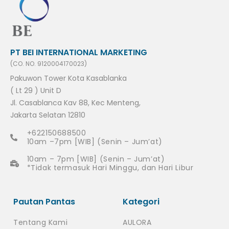
PT BEI INTERNATIONAL MARKETING
(CO. NO. 9120004170023)
Pakuwon Tower Kota Kasablanka
( Lt 29 ) Unit D
Jl. Casablanca Kav 88, Kec Menteng,
Jakarta Selatan 12810
+622150688500
10am –7pm [WIB] (Senin – Jum’at)
10am – 7pm [WIB] (Senin – Jum’at)
*Tidak termasuk Hari Minggu, dan Hari Libur
Pautan Pantas
Kategori
Tentang Kami
AULORA