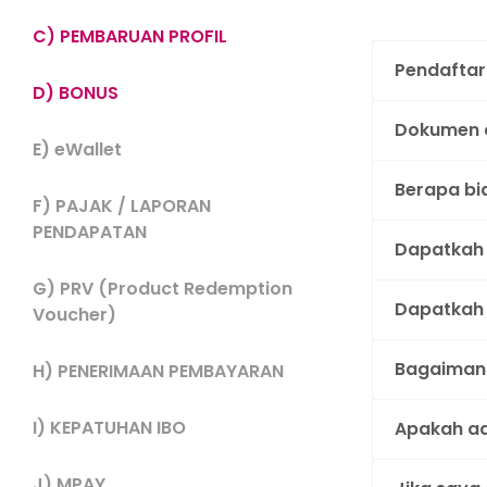
C) PEMBARUAN PROFIL
Pendaftar
D) BONUS
Dokumen a
E) eWallet
Berapa bi
F) PAJAK / LAPORAN
PENDAPATAN
Dapatkah 
G) PRV (Product Redemption
Dapatkah 
Voucher)
Bagaimana
H) PENERIMAAN PEMBAYARAN
I) KEPATUHAN IBO
Apakah ad
J) MPAY