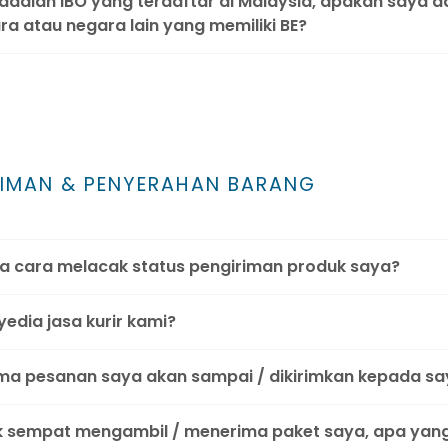
 adalah IBO yang terdaftar di Malaysia, apakah saya
ra atau negara lain yang memiliki BE?
RIMAN & PENYERAHAN BARANG
 cara melacak status pengiriman produk saya?
edia jasa kurir kami?
ma pesanan saya akan sampai / dikirimkan kepada sa
k sempat mengambil / menerima paket saya, apa yang