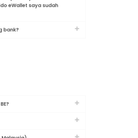
ldo eWallet saya sudah
g bank?
 BE?
 Malaysia)