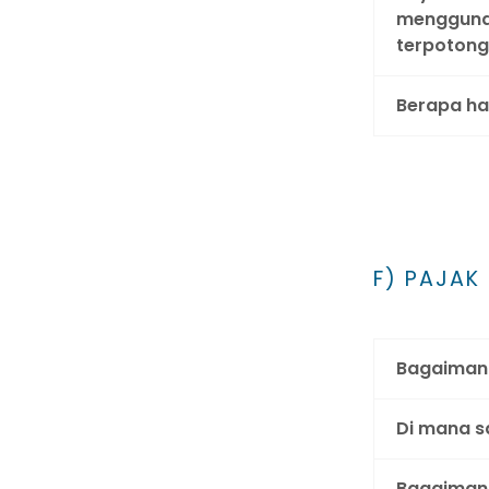
menggunak
terpotong
Berapa ha
F) PAJAK
Bagaimana
Di mana 
Bagaimana