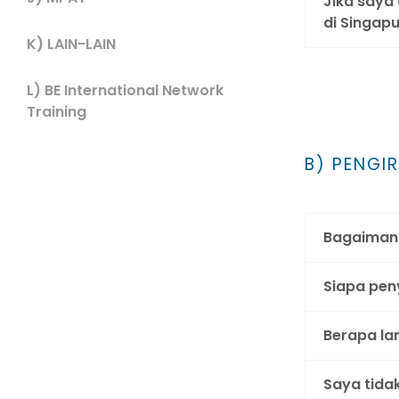
Jika saya
di Singapu
K) LAIN-LAIN
L) BE International Network
Training
B) PENGI
Bagaimana
Siapa peny
Berapa la
Saya tida