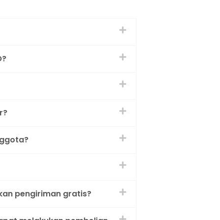
O?
r?
nggota?
an pengiriman gratis?