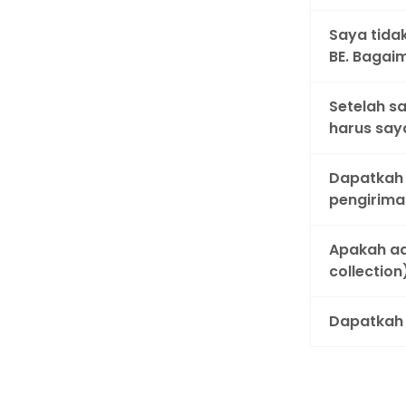
Saya tida
BE. Bagai
Setelah s
harus say
Dapatkah 
pengiriman
Apakah ad
collection
Dapatkah 