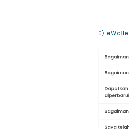
E) eWalle
Bagaimana
Bagaimana
Dapatkah 
diperbaru
Bagaimana
Saya tela