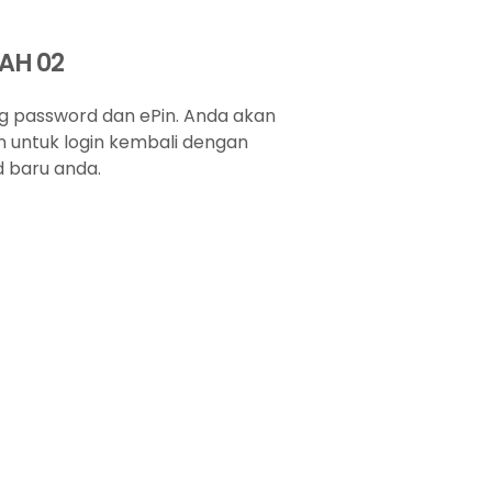
AH 02
ng password dan ePin. Anda akan
n untuk login kembali dengan
 baru anda.