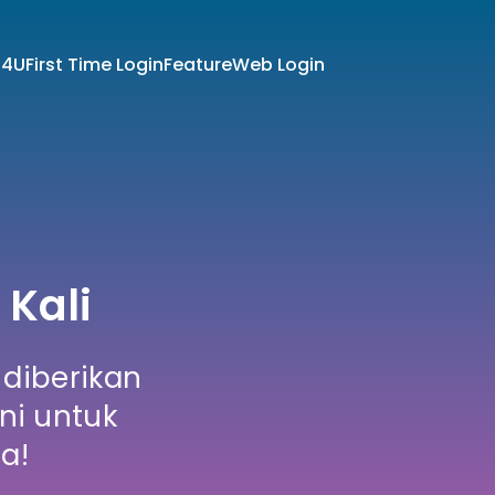
E4U
First Time Login
Feature
Web Login
 Kali
diberikan
ni untuk
a!