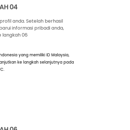
AH 04
profil anda. Setelah berhasil
rui informasi pribadi anda,
e langkah 06
Indonesia yang memiliki ID Malaysia,
anjutkan ke langkah selanjutnya pada
YC.
AH 06