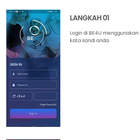
LANGKAH 01
Login di BE4U menggunakan
kata sandi anda.