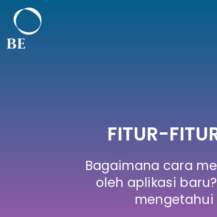
FITUR-FITUR
Bagaimana cara mem
oleh aplikasi baru
mengetahui 