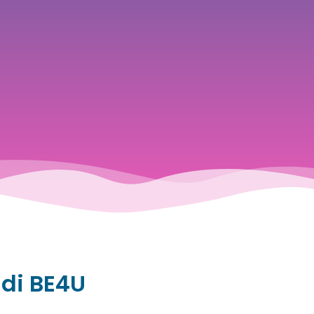
di BE4U