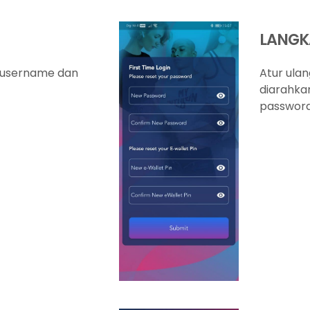
LANGK
 username dan
Atur ula
diarahka
password